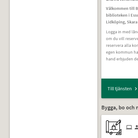
Välkommen till B
biblioteken i Es
Lidköping, Skara
Logga in med lå
om du vill reserv
reservera alla k
egen kommun har 
hand erbjuden d
Till tjänsten
Bygga, bo och m