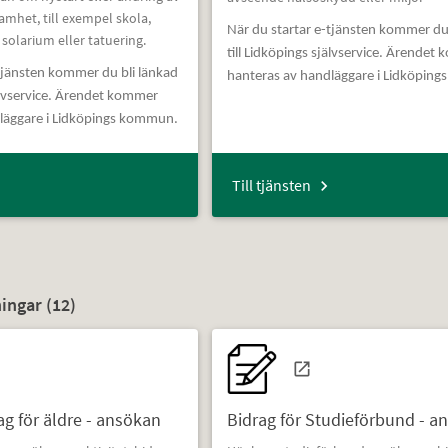
samhet, till exempel skola,
När du startar e-tjänsten kommer du
 solarium eller tatuering.
till Lidköpings självservice. Ärendet
-tjänsten kommer du bli länkad
hanteras av handläggare i Lidköpin
jälvservice. Ärendet kommer
läggare i Lidköpings kommun.
Till tjänsten
ingar (
12
)
ag för äldre - ansökan
Bidrag för Studieförbund - a