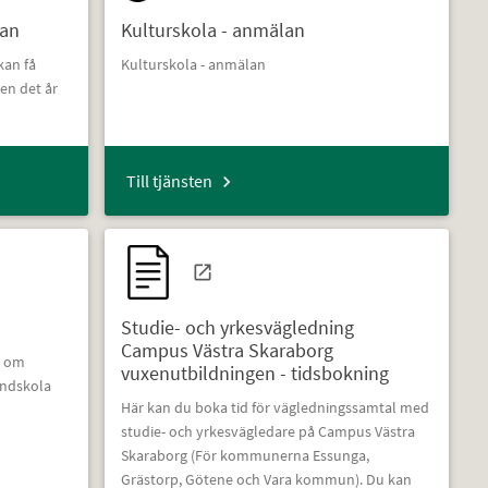
kan
Kulturskola - anmälan
kan få
Kulturskola - anmälan
ren det år
Till tjänsten
Studie- och yrkesvägledning
Campus Västra Skaraborg
a om
vuxenutbildningen - tidsbokning
undskola
Här kan du boka tid för vägledningssamtal med
studie- och yrkesvägledare på Campus Västra
Skaraborg (För kommunerna Essunga,
Grästorp, Götene och Vara kommun). Du kan