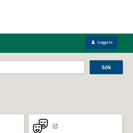
Logga in
u
Sök