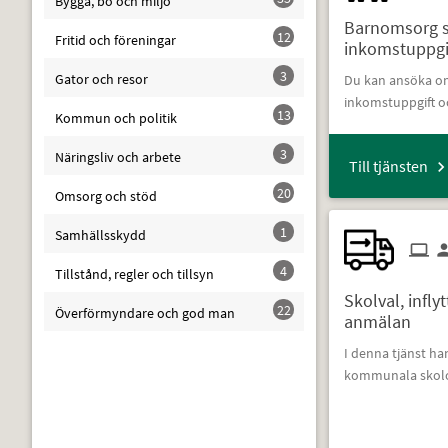
Bygga, bo och miljö
Barnomsorg sj
12
Fritid och föreningar
inkomstuppgi
3
Gator och resor
Du kan ansöka om
inkomstuppgift o
13
Kommun och politik
3
Näringsliv och arbete
Till tjänsten
20
Omsorg och stöd
1
Samhällsskydd
4
Tillstånd, regler och tillsyn
Skolval, infly
22
Överförmyndare och god man
anmälan
I denna tjänst ha
kommunala skolo