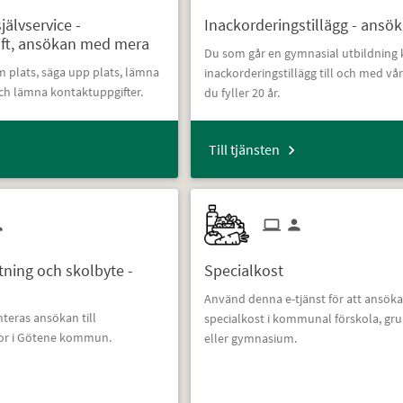
älvservice -
Inackorderingstillägg - ansö
ft, ansökan med mera
Du som går en gymnasial utbildning 
 plats, säga upp plats, lämna
inackorderingstillägg till och med vå
ch lämna kontaktuppgifter.
du fyller 20 år.
Till tjänsten
ttning och skolbyte -
Specialkost
Använd denna e-tjänst för att ansök
nteras ansökan till
specialkost i kommunal förskola, gr
r i Götene kommun.
eller gymnasium.