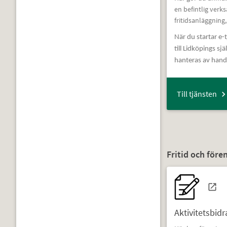
en befintlig verk
fritidsanläggning,
När du startar e
till Lidköpings s
hanteras av hand
Till tjänsten
Fritid och fören
Aktivitetsbidr