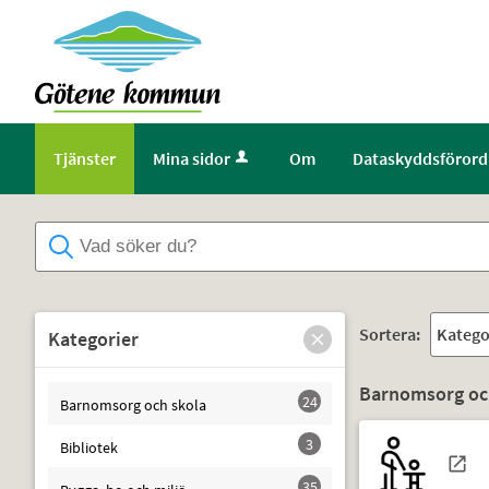
Välkommen
till
Självservice
-
Götene
Tjänster
Mina sidor
Om
Dataskyddsförord
kommun
Sortera:
Kategorier
Barnomsorg och
24
Barnomsorg och skola
3
Bibliotek
35