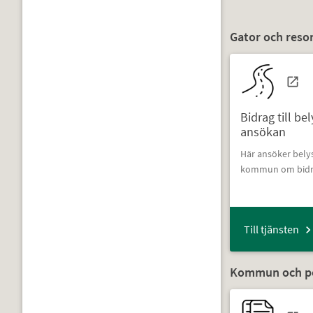
Gator och resor
Bidrag till be
ansökan
Här ansöker bely
kommun om bidrag 
Till tjänsten
Kommun och pol