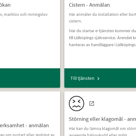
sökan
Cistern - Anmälan
, marklov och rivningslov
Här anmäler du installation eller bor
cistern.
När du startar e-tjänsten kommer du
till Lidköpings självservice. Ärendet
hanteras av handläggare i Lidköpin
Till tjänsten
Störning eller klagomål - an
erksamhet - anmälan
Här kan du lämna klagomål om stör
an om nystart eller ändring av
avseende hälsoskydd eller miljö.