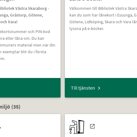
ibliotek Västra Skaraborg -
Välkommen till Bibliotek Västra Skar
sunga, Grästorp, Götene,
kan du som har lånekort i Essunga, G
 och Vara!
Götene, Lidköping, Skara och Vara lån
lyssna på e-böcker.
nekortsnummer och PIN-kod
era eller låna om. Du kan
ommuners material men när din
exemplar blir du i första
em.
Till tjänsten
iljö (
35
)