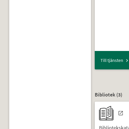
Till tjänsten
Bibliotek (
3
)
Bibliotekska