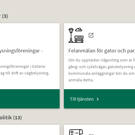
 (
3
)
lysningsföreningar -
Felanmälan för gator och par
Om du upptäcker någonting som är fe
sningsföreningar i Götene
gång- och cykelvägar, gatubelysning 
till drift av vägbelysning.
kommunala anläggningar bör du o
anmäla detta.
Till tjänsten
itik (
13
)