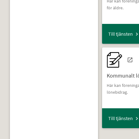
Här kan förening
för äldre.
Till tjänsten
Kommunalt lö
Här kan förenin
lönebidrag.
Till tjänsten