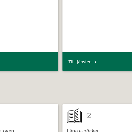
Till tjänsten
talogen
Låna e-böcker