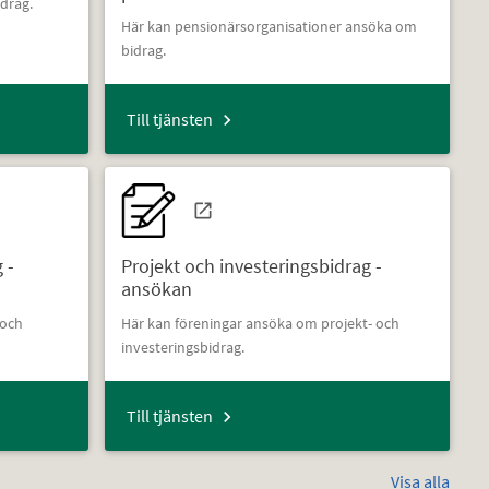
drag.
Här kan pensionärsorganisationer ansöka om
bidrag.
Till tjänsten
 -
Projekt och investeringsbidrag -
ansökan
 och
Här kan föreningar ansöka om projekt- och
investeringsbidrag.
Till tjänsten
Visa alla