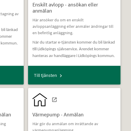
Enskilt avlopp - ansökan eller
anmälan
ttagning av
Här ansöker du om en enskilt
avloppsanläggning eller anmäler ändringar till
 bli länkad
en befintlig anläggning.
 kommer
När du startar e-tjänsten kommer du bli länkad
gs kommun.
till Lidköpings självservice. Ärendet kommer
hanteras av handläggare i Lidköpings kommun.
Till tjänsten
mälan
Värmepump - Anmälan
ning
Här gör du anmälan om inrättande av
värmepumpanläggning.