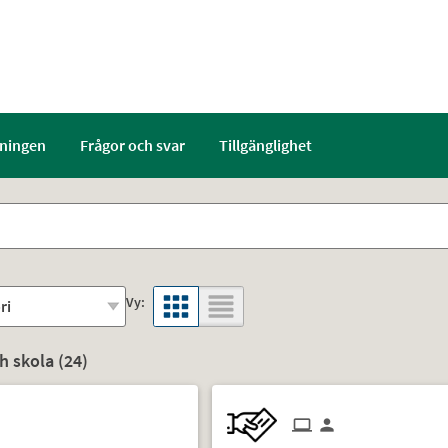
ningen
Frågor och svar
Tillgänglighet
Vy:
 skola (
24
)