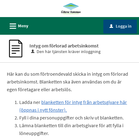
Välkommen
till
Självservice
L
Meny
Logga in
u
-
Götene
Intyg om förlorad arbetsinkomst
kommun
Den här tjänsten kräver inloggning
Här kan du som förtroendevald skicka in intyg om förlorad
arbetsinkomst. Blanketten ska även användas om du är
egen företagare eller arbetslös.
Ladda ner
blanketten för intyg från arbetsgivare här
(öppnas i nytt fönster).
Fyll i dina personuppgifter och skriv ut blanketten.
Lämna blanketten till din arbetsgivare för att fylla i
löneuppgifter.