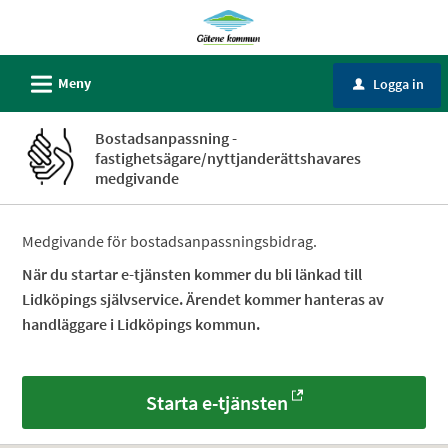
Välkommen
till
Självservice
L
Meny
Logga in
u
-
Götene
Bostadsanpassning -
kommun
fastighetsägare/nyttjanderättshavares
medgivande
Medgivande för bostadsanpassningsbidrag.
När du startar e-tjänsten kommer du bli länkad till
Lidköpings självservice. Ärendet kommer hanteras av
handläggare i Lidköpings kommun.
Starta e-tjänsten