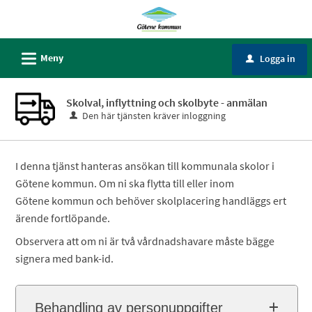
Välkommen
till
Självservice
L
Meny
Logga in
u
-
Götene
Skolval, inflyttning och skolbyte - anmälan
kommun
Den här tjänsten kräver inloggning
I denna tjänst hanteras ansökan till kommunala skolor i
Götene kommun. Om ni ska flytta till eller inom
Götene kommun och behöver skolplacering handläggs ert
ärende fortlöpande.
Observera att om ni är två vårdnadshavare måste bägge
signera med bank-id.
Behandling av personuppgifter