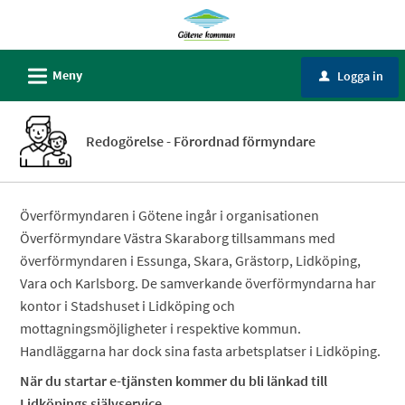
Välkommen
till
Självservice
L
Meny
Logga in
u
-
Götene
kommun
Redogörelse - Förordnad förmyndare
Överförmyndaren i Götene ingår i organisationen
Överförmyndare Västra Skaraborg tillsammans med
överförmyndaren i Essunga, Skara, Grästorp, Lidköping,
Vara och Karlsborg. De samverkande överförmyndarna har
kontor i Stadshuset i Lidköping och
mottagningsmöjligheter i respektive kommun.
Handläggarna har dock sina fasta arbetsplatser i Lidköping.
När du startar e-tjänsten kommer du bli länkad till
Lidköpings självservice.