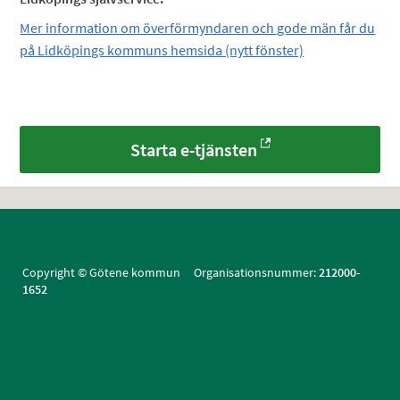
Mer information om överförmyndaren och gode män får du
på Lidköpings kommuns hemsida (nytt fönster)
Starta e-tjänsten
Copyright © Götene kommun Organisationsnummer:
212000-
1652