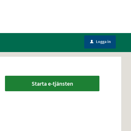
Logga in
u
Starta e-tjänsten