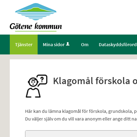
Välkommen
till
Självservice
-
Götene
Tjänster
Mina sidor
Om
Dataskyddsförord
kommun
Klagomål förskola 
Här kan du lämna klagomål för förskola, grundskola, 
Du väljer själv om du vill vara anonym eller ange ditt n