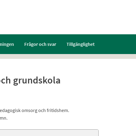
ningen
Frågor och svar
Tillgänglighet
och grundskola
pedagogisk omsorg och fritidshem.
amn.