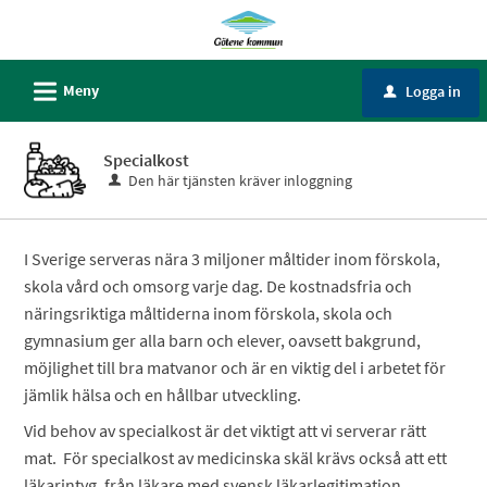
Välkommen
till
Självservice
L
Meny
Logga in
u
-
Götene
Specialkost
kommun
Den här tjänsten kräver inloggning
I Sverige serveras nära 3 miljoner måltider inom förskola,
skola vård och omsorg varje dag. De kostnadsfria och
näringsriktiga måltiderna inom förskola, skola och
gymnasium ger alla barn och elever, oavsett bakgrund,
möjlighet till bra matvanor och är en viktig del i arbetet för
jämlik hälsa och en hållbar utveckling.
Vid behov av specialkost är det viktigt att vi serverar rätt
mat. För specialkost av medicinska skäl krävs också att ett
läkarintyg, från läkare med svensk läkarlegitimation,