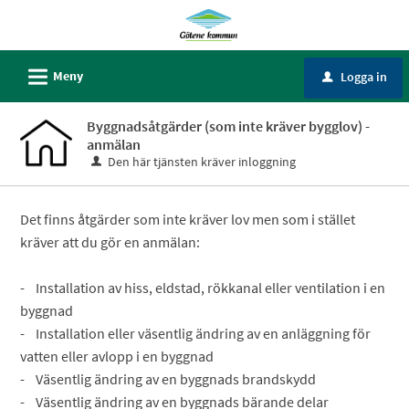
Välkommen
till
Självservice
L
Meny
Logga in
u
-
Götene
Byggnadsåtgärder (som inte kräver bygglov) -
kommun
anmälan
Den här tjänsten kräver inloggning
Det finns åtgärder som inte kräver lov men som i stället
kräver att du gör en anmälan:
- Installation av hiss, eldstad, rökkanal eller ventilation i en
byggnad
- Installation eller väsentlig ändring av en anläggning för
vatten eller avlopp i en byggnad
- Väsentlig ändring av en byggnads brandskydd
- Väsentlig ändring av en byggnads bärande delar