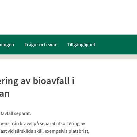
ningen
Frågor och svar
Tillgänglighet
ring av bioavfall i
kan
atavfall separat.
pens från kravet på separat utsortering av
t vid särskilda skäl, exempelvis platsbrist,