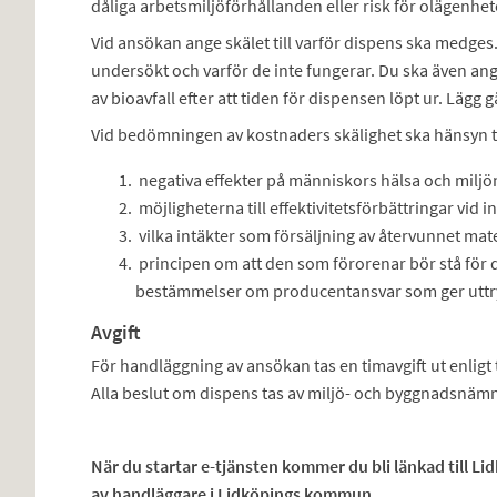
dåliga arbetsmiljöförhållanden eller risk för olägenhet
Vid ansökan ange skälet till varför dispens ska medges
undersökt och varför de inte fungerar. Du ska även ang
av bioavfall efter att tiden för dispensen löpt ur. Lägg gä
Vid bedömningen av kostnaders skälighet ska hänsyn tas
negativa effekter på människors hälsa och miljön
möjligheterna till effektivitetsförbättringar vid 
vilka intäkter som försäljning av återvunnet mate
principen om att den som förorenar bör stå för
bestämmelser om producentansvar som ger uttry
Avgift
För handläggning av ansökan tas en timavgift ut enligt
Alla beslut om dispens tas av miljö- och byggnadsnäm
När du startar e-tjänsten kommer du bli länkad till L
av handläggare i Lidköpings kommun.