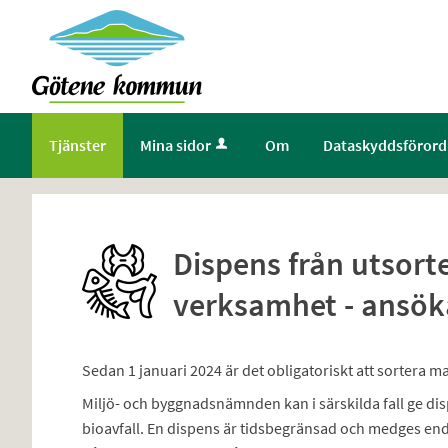
Välkommen
till
Självservice
-
Götene
Tjänster
Mina sidor
Om
Dataskyddsförord
kommun
Dispens från utsorte
verksamhet - ansö
Sedan 1 januari 2024 är det obligatoriskt att sortera m
Miljö- och byggnadsnämnden kan i särskilda fall ge dis
bioavfall. En dispens är tidsbegränsad och medges endas