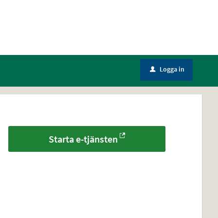
Logga in
u
Starta e-tjänsten