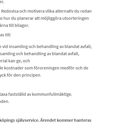
er.
. Redovisa och motivera vilka alternativ du redan
e hur du planerar att möjliggöra utsorteringen
rna till bilagor.
 till:
 vid insamling och behandling av blandat avfall,
insamling och behandling av blandat avfall,
rial kan ge, och
 de kostnader som föroreningen medför och de
ck för den principen.
 taxa fastställd av kommunfullmäktige.
nden.
idköpings självservice. Ärendet kommer hanteras