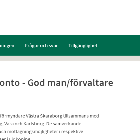
ningen
Frågor och svar
Tillgänglighet
konto - God man/förvaltare
erförmyndare Västra Skaraborg tillsammans med
g, Vara och Karlsborg. De samverkande
och mottagningsmöjligheter i respektive
er i Lidköping.