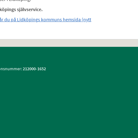
köpings självservice.
år du på Lidköpings kommuns hemsida (nytt
ionsnummer:
212000-1652