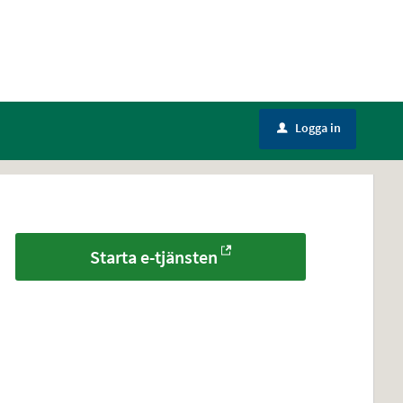
Logga in
u
Starta e-tjänsten