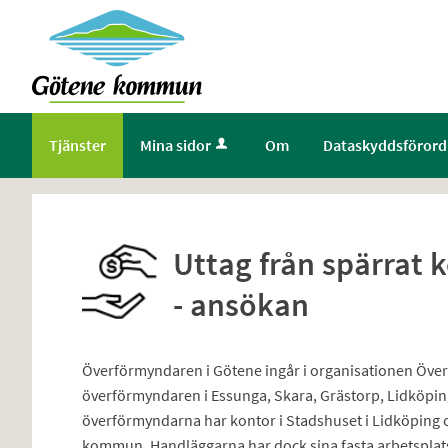
Välkommen
till
Självservice
-
Götene
Tjänster
Mina sidor
Om
Dataskyddsförord
kommun
Uttag från spärrat 
- ansökan
Överförmyndaren i Götene ingår i organisationen Öv
överförmyndaren i Essunga, Skara, Grästorp, Lidköpin
överförmyndarna har kontor i Stadshuset i Lidköping 
kommun. Handläggarna har dock sina fasta arbetsplats