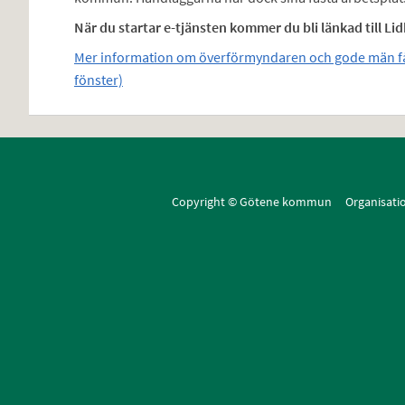
När du startar e-tjänsten kommer du bli länkad till Lid
Mer information om överförmyndaren och gode män f
fönster)
Copyright © Götene kommun Organisat