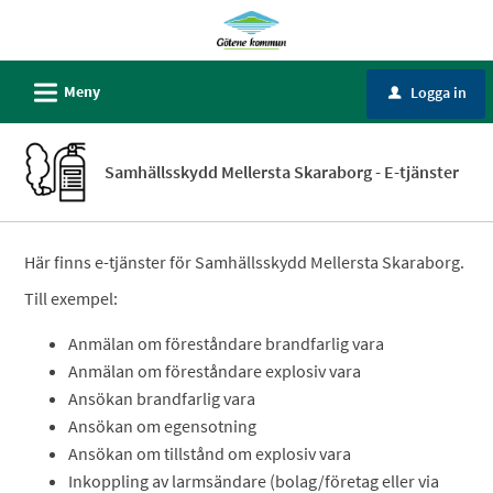
Välkommen
till
Självservice
L
Meny
Logga in
u
-
Götene
kommun
Samhällsskydd Mellersta Skaraborg - E-tjänster
Här finns e-tjänster för Samhällsskydd Mellersta Skaraborg.
Till exempel:
Anmälan om föreståndare brandfarlig vara
Anmälan om föreståndare explosiv vara
Ansökan brandfarlig vara
Ansökan om egensotning
Ansökan om tillstånd om explosiv vara
Inkoppling av larmsändare (bolag/företag eller via