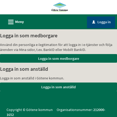
Välkommen
till
Självservice
L
Meny
Logga in
u
-
Götene
Logga in som medborgare
kommun
Använd din personliga e-legitimation för att logga in i e-tjänster och följa
ärenden via Mina sidor, t.ex. BankID eller Mobilt BankID.
Logga in som anställd
Logga in som anställd i Götene kommun.
Copyright © Götene kommun Organisationsnummer:
212000-
1652